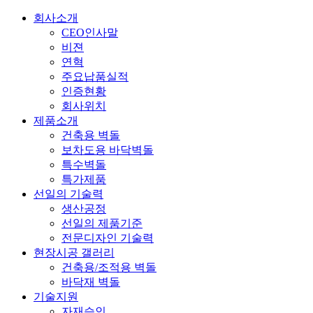
회사소개
CEO인사말
비젼
연혁
주요납품실적
인증현황
회사위치
제품소개
건축용 벽돌
보차도용 바닥벽돌
특수벽돌
특가제품
선일의 기술력
생산공정
선일의 제품기준
전문디자인 기술력
현장시공 갤러리
건축용/조적용 벽돌
바닥재 벽돌
기술지원
자재승인